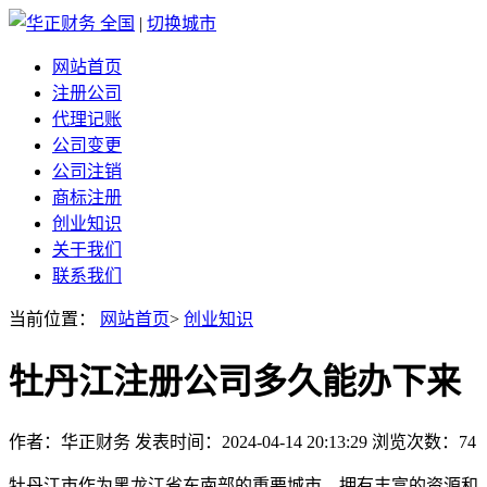
全国
|
切换城市
网站首页
注册公司
代理记账
公司变更
公司注销
商标注册
创业知识
关于我们
联系我们
当前位置：
网站首页
>
创业知识
牡丹江注册公司多久能办下来
作者：华正财务 发表时间：2024-04-14 20:13:29 浏览次数：74
牡丹江市作为黑龙江省东南部的重要城市，拥有丰富的资源和