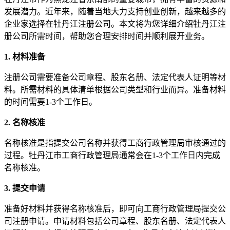
发展潜力。近年来，随着当地大力支持创业创新，越来越多的
企业家选择在牡丹江注册公司。本文将为您详细介绍牡丹江注
册公司所需时间，帮助您合理安排时间并顺利展开业务。
1. 材料准备
注册公司需要准备公司章程、股东名册、法定代表人证明等材
料。所需材料的具体清单根据公司类型和行业而异。准备材料
的时间需要1-3个工作日。
2. 名称核准
名称核准是指提交公司名称并获得工商行政管理局审核通过的
过程。牡丹江市工商行政管理局通常会在1-3个工作日内完成
名称核准。
3. 提交申请
准备好材料并获得名称核准后，即可向工商行政管理局提交公
司注册申请。申请材料包括公司章程、股东名册、法定代表人