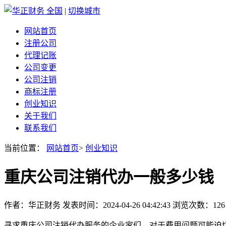
全国
|
切换城市
网站首页
注册公司
代理记账
公司变更
公司注销
商标注册
创业知识
关于我们
联系我们
当前位置：
网站首页
>
创业知识
重庆公司注销代办一般多少钱
作者：华正财务 发表时间：2024-04-26 04:42:43 浏览次数：126
寻求重庆公司注销代办服务的企业家们，对于费用问题可能迫