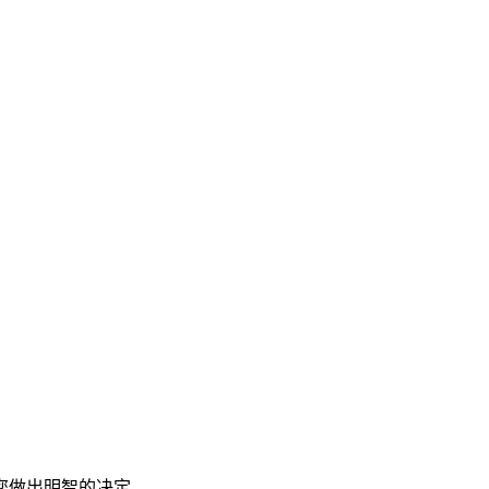
您做出明智的决定。