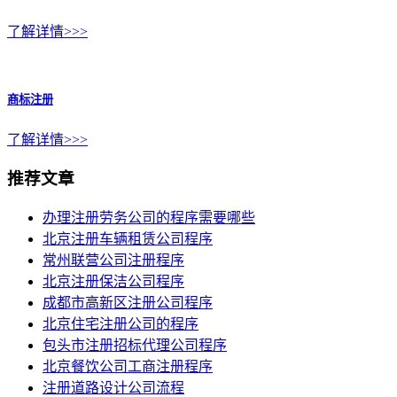
了解详情>>>
商标注册
了解详情>>>
推荐文章
办理注册劳务公司的程序需要哪些
北京注册车辆租赁公司程序
常州联营公司注册程序
北京注册保洁公司程序
成都市高新区注册公司程序
北京住宅注册公司的程序
包头市注册招标代理公司程序
北京餐饮公司工商注册程序
注册道路设计公司流程