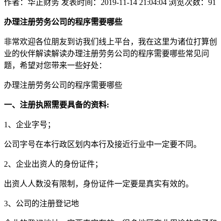
作者：华正财务 发表时间：2019-11-14 21:04:04 浏览次数：91
办理注册劳务公司的程序需要哪些
非常欢迎各位朋友到访我们线上平台，我在这里为诸位打算创
业的伙伴解读解读办理注册劳务公司的程序需要哪些常见问
题，希望对您带来一些好处：
办理注册劳务公司的程序需要哪些
一、注册执照需要具备的资料:
1、企业字号；
公司字号在本行政区划内本行及接近行业中一定要不同。
2、企业出资人的身份证件；
出资人人数没有限制，身份证件一定要是真实有效的。
3、公司的注册登记地