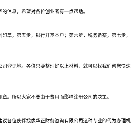
的信息，希望对各位创业者有一点帮助。
印章；第五步，银行开基本户；第六步，税务备案；第七步，
公司登记地。各位只要整理好以上材料，就可以找我们帮您快速
章。所以大家不要由于费用而影响注册公司的决策。
议各位伙伴找像华正财务咨询有限公司这种专业的代为办理机