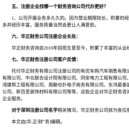
五、注册企业找哪一个财务咨询公司代办更好？
1、公司开展业务多久久的。因为营业期限较长，积累的经历
多并经历丰富，服务质量当然会更让人满意些。
六、华正财务公司注册企业长处：
华正财务咨询自2010年招揽生意至今，积累了丰富的从业经
七、华正财务注册公司客户反馈：
托付华正财务有限公司注册公司的有优车购汽车销售有限公
有限公司、中北联合设计院有限公司、同安电力工程有限公司
湾建筑工程有限公司、周聊也扑电子商务有限公司、东鸿星泰
公司、新百圣装饰材料有限公司等等，这些企业对华正财务咨
企业服务。
对于深圳注册公司名字
相关情况，华正财务公司就为各位
本文由[华,正\财"务]编辑。