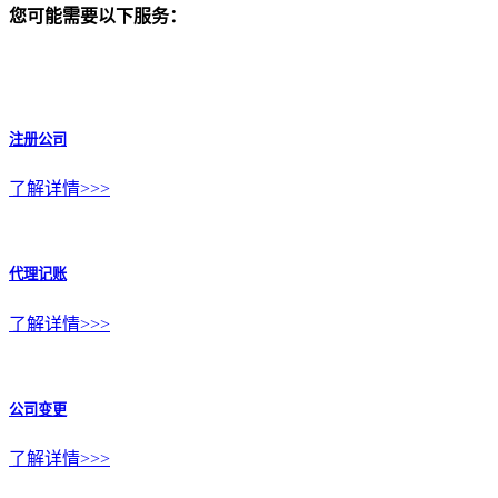
您可能需要以下服务：
注册公司
了解详情>>>
代理记账
了解详情>>>
公司变更
了解详情>>>