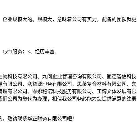
、企业规模大的。规模大，意味着公司有实力，配备的团队就更
1对1服务；3、经历丰富。
物科技有限公司、九问企业管理咨询有限公司、固德智信科技
展有限公司、众益源印务有限公司、思莱复合材料有限公司、东
管理有限公司、霏娜秘诺科技服务有限公司、正博文体发展有限
我们公司为您代为办理，相信我公司务必能为您提供满意的注册
的，敬请联系华正财务有限公司吧！