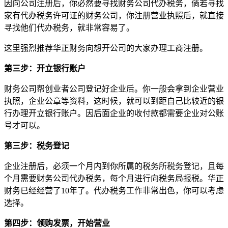
因向公司注册后，你必然要寻找财务公司代办税务，倘若寻找
家有代办税务许可证的财务公司，你注册营业执照后，就直接
寻找他们代办税务，就非常容易了。
这里强烈推荐华正财务向想开公司的大家办理工商注册。
第三步：开立银行账户
财务公司帮创业者公司登记好企业后。你一般会拿到企业营业
执照，企业公章等资料，这时候，就可以到距自己比较近的银
行办理开立银行账户。因后面企业的收付款都需要企业对公账
号才可以。
第三步：税务登记
企业注册后，必须一个月内到你所属的税务所税务登记，且每
个月需要财务公司代办税务，每个月进行向税务局报税。华正
财务已经经营了10年了。代办税务工作非常出色，你可以考虑
选择。
第四步：领购发票，开始营业