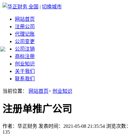
全国
|
切换城市
网站首页
注册公司
代理记账
公司变更
公司注销
商标注册
创业知识
关于我们
联系我们
当前位置：
网站首页
>
创业知识
注册单推广公司
作者：华正财务 发表时间：2021-05-08 21:35:54 浏览次数：
135