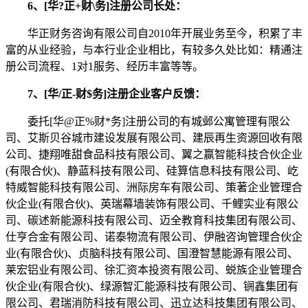
6、[华?正+财\务]注册公司长处：
华正财务咨询有限公司自2010年开展业务至今，积累了丰
富的从业经验，与本行业企业相比，有较多久处比如：精通注
册公司流程、1对1服务、经历丰富等等。
7、[华/正-财$务]注册企业客户反馈：
委托[华@正%财*务]注册公司的有城邺公寓管理有限公
司、艾斯贝谷城市建设发展有限公司、建辰再生资源回收有限
公司、捷翔唯甜食品科技有限公司、翼之赢智能科技合伙企业
(有限合伙)、静蓝科技有限公司、硅算信息科技有限公司、屹
特威智能科技有限公司、洲际房车有限公司、策著企业管理合
伙企业(有限合伙)、英瑞幕墙装饰有限公司、千鲤实业有限公
司、碳述新能源科技有限公司、迈全教育科技集团有限公司、
仕亨合金有限公司、诺泰物流有限公司、伊融咨询管理合伙企
业(有限合伙)、贞脑科技有限公司、国澄智慧能源有限公司、
莱宏铝业有限公司、徐汇资本投资有限公司、蜕族企业管理合
伙企业(有限合伙)、绿源智汇能源科技有限公司、锎鑫集团有
限公司、君瑞消防科技有限公司、迅立达科技集团有限公司、