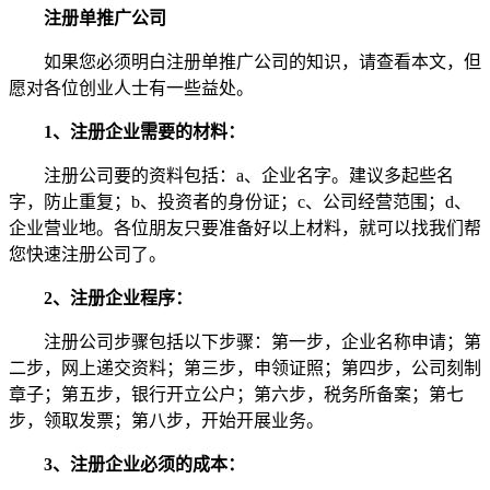
注册单推广公司
如果您必须明白注册单推广公司的知识，请查看本文，但
愿对各位创业人士有一些益处。
1、注册企业需要的材料：
注册公司要的资料包括：a、企业名字。建议多起些名
字，防止重复；b、投资者的身份证；c、公司经营范围；d、
企业营业地。各位朋友只要准备好以上材料，就可以找我们帮
您快速注册公司了。
2、注册企业程序：
注册公司步骤包括以下步骤：第一步，企业名称申请；第
二步，网上递交资料；第三步，申领证照；第四步，公司刻制
章子；第五步，银行开立公户；第六步，税务所备案；第七
步，领取发票；第八步，开始开展业务。
3、注册企业必须的成本：