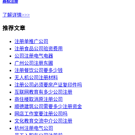
商标注册
了解详情>>>
推荐文章
注册单推广公司
注册食品公司验资费用
公司注册电气电器
广州公司注册东圃
注册餐饮公司要多少钱
无人机公司注册材料
注册公司必须要房产证复印件吗
互联网教育有多少公司注册
商住楼取消原注册公司
顺德建筑公司需要多少注册资金
网店工作室要注册公司吗
文化教育交流中介公司注册
杭州注册电气公司