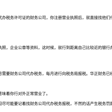
代办税务许可证的财务公司，你注册营业执照后，就直接找他们
执照，企业公章等资料，这时候，就行到距离自己比较近的银行
月需要财务公司代办税务，每月进行向税务局报税。华正财务已经
意味着你行对外正常营业了。
但尽可能要记着找财务公司代办税务报税，不然的话产生税务罚