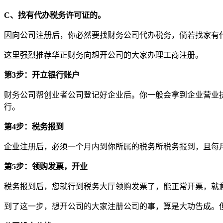
C、找有代办税务许可证的。
因向公司注册后，你必然要找财务公司代办税务，倘若找家有
这里强烈推荐华正财务向想开公司的大家办理工商注册。
第3步：开立银行账户
财务公司帮创业者公司登记好企业后。你一般会拿到企业营业
行。
第4步：税务报到
企业注册后，必须一个月内到你所属的税务所税务报到，且每
第5步：领购发票，开业
税务报到后，您就行到税务大厅领购发票了，能正常开票，就
到了这一步，想开公司的大家注册公司的事，算是大功告成。