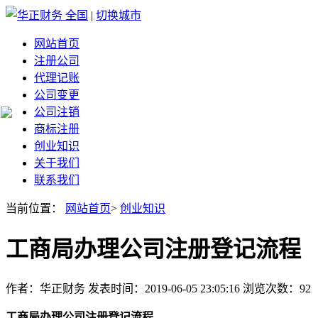
全国
|
切换城市
网站首页
注册公司
代理记账
公司变更
公司注销
商标注册
创业知识
关于我们
联系我们
当前位置：
网站首页
>
创业知识
工商局办理公司注册登记流程
作者：华正财务 发表时间：2019-06-05 23:05:16 浏览次数：92
工商局办理公司注册登记流程