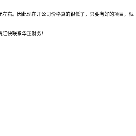
0元左右。因此现在开公司价格真的很低了，只要有好的项目，就
请赶快联系华正财务！