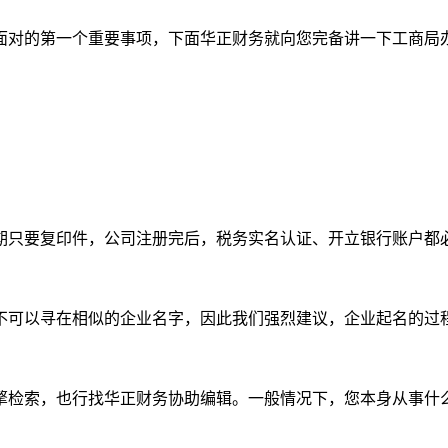
面对的第一个重要事项，下面华正财务就向您完备讲一下工商局
期只要复印件，公司注册完后，税务实名认证、开立银行账户都
不可以寻在相似的企业名字，因此我们强烈建议，企业起名的过
擎检索，也行找华正财务协助编辑。一般情况下，您本身从事什