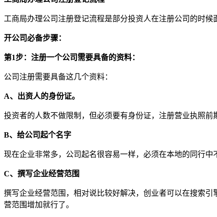
工商局办理公司注册登记流程是部分投资人在注册公司的时候
开公司必备步骤：
第1步：注册一个公司需要具备的资料：
公司注册需要具备这几个资料：
A、出资人的身份证。
投资者的人数不做限制，但必须要有身份证，注册营业执照前
B、给公司起个名字
现在企业非常多，公司起名很容易一样，必须在本地的同行中
C、撰写企业经营范围
撰写企业经营范围，相对说比较好解决，创业者可以在搜索引
营范围增加就行了。