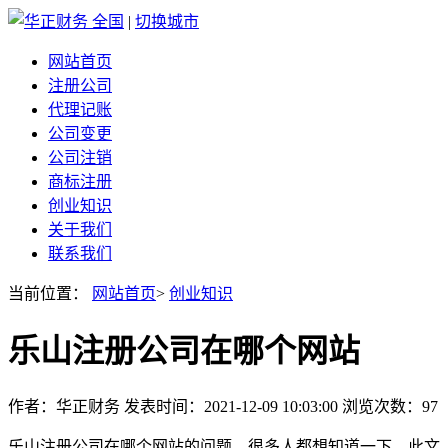
全国
|
切换城市
网站首页
注册公司
代理记账
公司变更
公司注销
商标注册
创业知识
关于我们
联系我们
当前位置：
网站首页
>
创业知识
乐山注册公司在哪个网站
作者：华正财务 发表时间：2021-12-09 10:03:00 浏览次数：97
乐山注册公司在哪个网站的问题，很多人都想知道一下，此文