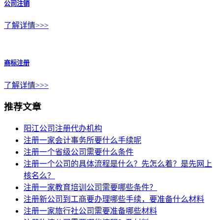
公司注销
了解详情>>>
商标注册
了解详情>>>
推荐文章
阳江公司注册代办机构
注册一家会计事务所要什么手续呢
注册一个省级公司需要什么条件
注册一个公司的具体流程是什么？先怎么着？是先网上
核名么？
注册一家教育培训公司需要哪些条件？
注册新公司到工商要办理哪些手续，要准备什么材料
注册一家旅行社公司需要准备哪些材料