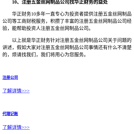
10、注册五金丝网制品公司找华正财务的益处
华正财务10多年一直专心为投资者提供注册五金丝网制品
公司等工商财税服务，积攒了丰富的注册五金丝网制品公司经
验，能帮助投资人注册五金丝网制品公司。
以上就是华正财务针对注册五金丝网制品公司关于问题的
讲述，假如大家对注册五金丝网制品公司事情还有什么不清楚
的，烦请找我们，我们将用心为您服务。
注册公司
了解详情>>>
代理记账
了解详情>>>