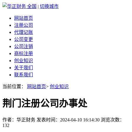
全国
|
切换城市
网站首页
注册公司
代理记账
公司变更
公司注销
商标注册
创业知识
关于我们
联系我们
当前位置：
网站首页
>
创业知识
荆门注册公司办事处
作者：华正财务 发表时间：2024-04-10 16:14:30 浏览次数：
132