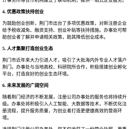
计事务所等合作机构建立了联动机制，提供一站式企业服务。
4. 优惠政策扶持创业
为鼓励创业创新，荆门市出台了多项优惠政策，对新注册企业
给予税收减免、融资支持、创业补贴等扶持措施。办事处可帮
助创业者了解并申请相关政策，助其降低创业成本。
5. 人才集聚打造创业生态
荆门市近年来大力引进人才，吸引了大批海内外专业人才落户
荆门。办事处与当地高校、科研院所合作，积极搭建创业孵化
平台，打造良好的创业生态环境。
6. 未来发展的广阔空间
随着荆门经济的不断发展，注册公司办事处的服务也将持续升
级。办事处将积极引入人工智能、大数据等技术，不断优化注
册流程，提升服务质量，为创业者打造更便捷高效的营商环
境。