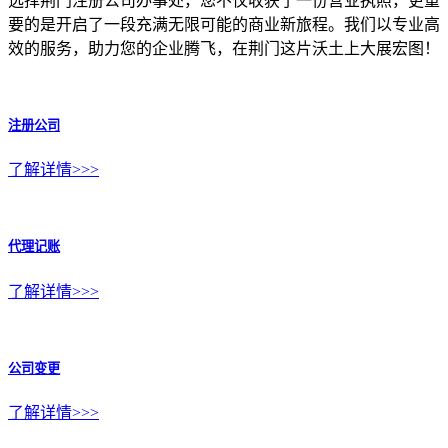
选择荆门注册公司办事处，您不仅收获了一份营业执照，更重
要的是开启了一段充满无限可能的商业新旅程。我们以专业高
效的服务，助力您的企业腾飞，在荆门这片沃土上大展宏图！
注册公司
了解详情>>>
代理记账
了解详情>>>
公司变更
了解详情>>>