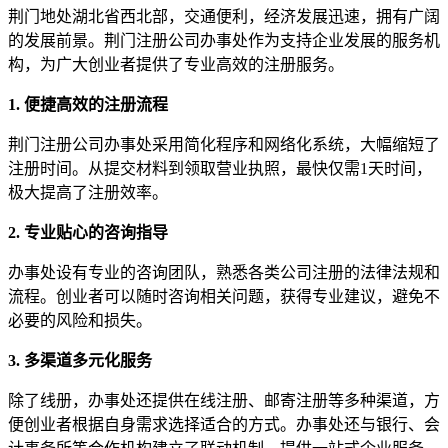
荆门地处湖北省西北部，交通便利，经济发展迅速，拥有广阔
的发展前景。荆门注册公司办事处作为支持企业发展的服务机
构，为广大创业者提供了专业高效的注册服务。
1. 便捷高效的注册流程
荆门注册公司办事处采用简化程序和网络化系统，大幅缩短了
注册时间。从提交材料到领取营业执照，最快仅需1天时间，
极大提高了注册效率。
2. 专业贴心的咨询指导
办事处设有专业的咨询团队，熟悉各类公司注册的法律法规和
流程。创业者可以随时咨询相关问题，获得专业建议，避免不
必要的风险和损失。
3. 多渠道多元化服务
除了线册，办事处还提供在线注册、邮寄注册等多种渠道，方
便创业者根据自身需求选择适合的方式。办事处还与银行、会