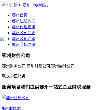
鄂州
|
切换城市
鄂州首页
鄂州注册公司
鄂州代理记账
鄂州公司变更
鄂州公司注销
鄂州商标注册
鄂州财务公司
鄂州财务公司,鄂州财税公司,鄂州会计公司
就找华正财务
服务项目
我们提供鄂州一站式企业财税服务
鄂州注册公司