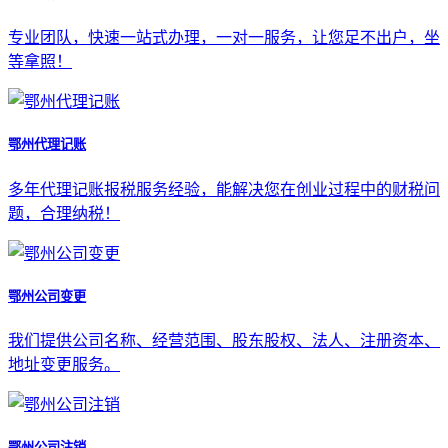
专业团队，快速一站式办理，一对一服务，让您足不出户，坐
等拿照！
鄂州代理记账
多年代理记账报税服务经验，能解决您在创业过程中的财税问
题，合理纳税！
鄂州公司变更
我们提供公司名称、经营范围、股东股权、法人、注册资本、
地址变更服务。
鄂州公司注销