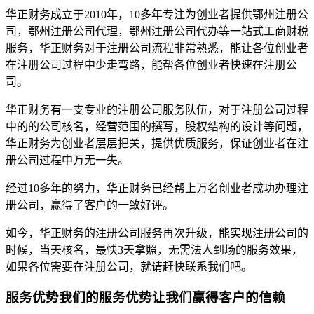
华正财务成立于2010年，10多年专注为创业者提供鄂州注册公
司，鄂州注册公司代理，鄂州注册公司代办等一站式工商财税
服务，华正财务对于注册公司流程非常熟悉，能让各位创业者
在注册公司过程中少走弯路，能帮各位创业者快速在注册公
司。
华正财务有一支专业的注册公司服务队伍，对于注册公司过程
中的的公司核名，经营范围的撰写，股权结构的设计等问题，
华正财务为创业者层层把关，提供优质服务，保证创业者在注
册公司过程中万无一失。
经过10多年的努力，华正财务已经帮上万名创业者成功办理注
册公司，赢得了客户的一致好评。
如今，华正财务的注册公司服务再次升级，能实现注册公司的
时候，当天核名，最快3天拿照，无需法人到场的服务效果，
如果各位需要在注册公司，就请赶快联系我们吧。
服务优势
我们的服务优势让我们赢得客户的信赖