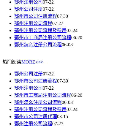
鄂州注册公司
07-22
鄂州公司注册
07-22
鄂州市公司注册流程
07-30
鄂州注册公司流程
07-27
鄂州注册公司流程及费用
07-24
鄂州市工商局注册公司流程
06-20
鄂州怎么注册公司流程
06-08
热门阅读
MORE>>>
鄂州公司注册
07-22
鄂州市公司注册流程
07-30
鄂州注册公司
07-22
鄂州市工商局注册公司流程
06-20
鄂州怎么注册公司流程
06-08
鄂州注册公司流程及费用
07-24
鄂州市公司注册代理
03-15
鄂州注册公司流程
07-27