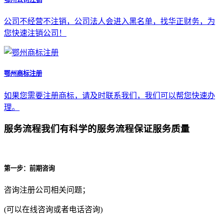
公司不经营不注销，公司法人会进入黑名单，找华正财务，为
您快速注销公司！
鄂州商标注册
如果您需要注册商标，请及时联系我们，我们可以帮您快速办
理。
服务流程
我们有科学的服务流程保证服务质量
第一步：前期咨询
咨询注册公司相关问题；
(可以在线咨询或者电话咨询)