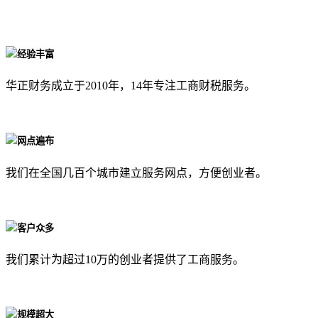
经验丰富
华正财务成立于2010年，14年专注工商财税服务。
网点遍布
我们在全国几百个城市建立服务网点，方便创业者。
客户众多
我们累计为超过10万的创业者提供了工商服务。
规模超大