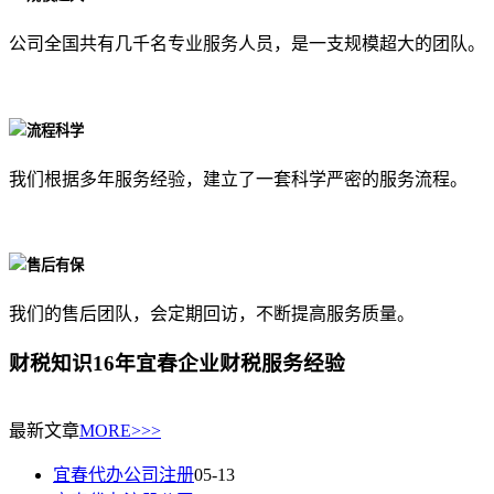
公司全国共有几千名专业服务人员，是一支规模超大的团队。
流程科学
我们根据多年服务经验，建立了一套科学严密的服务流程。
售后有保
我们的售后团队，会定期回访，不断提高服务质量。
财税知识
16年宜春企业财税服务经验
最新文章
MORE>>>
宜春代办公司注册
05-13