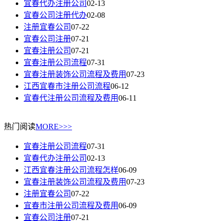
宜春代办注册公司
02-13
宜春公司注册代办
02-08
注册宜春公司
07-22
宜春公司注册
07-21
宜春注册公司
07-21
宜春注册公司流程
07-31
宜春注册装饰公司流程及费用
07-23
江西宜春市注册公司流程
06-12
宜春代注册公司流程及费用
06-11
热门阅读
MORE>>>
宜春注册公司流程
07-31
宜春代办注册公司
02-13
江西宜春注册公司流程怎样
06-09
宜春注册装饰公司流程及费用
07-23
注册宜春公司
07-22
宜春市注册公司流程及费用
06-09
宜春公司注册
07-21