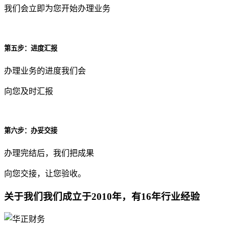
我们会立即为您开始办理业务
第五步：进度汇报
办理业务的进度我们会
向您及时汇报
第六步：办妥交接
办理完结后，我们把成果
向您交接，让您验收。
关于我们
我们成立于2010年，有16年行业经验