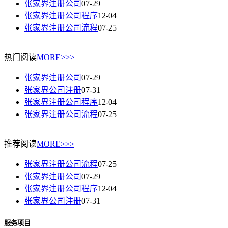
张家界注册公司
07-29
张家界注册公司程序
12-04
张家界注册公司流程
07-25
热门阅读
MORE>>>
张家界注册公司
07-29
张家界公司注册
07-31
张家界注册公司程序
12-04
张家界注册公司流程
07-25
推荐阅读
MORE>>>
张家界注册公司流程
07-25
张家界注册公司
07-29
张家界注册公司程序
12-04
张家界公司注册
07-31
服务项目