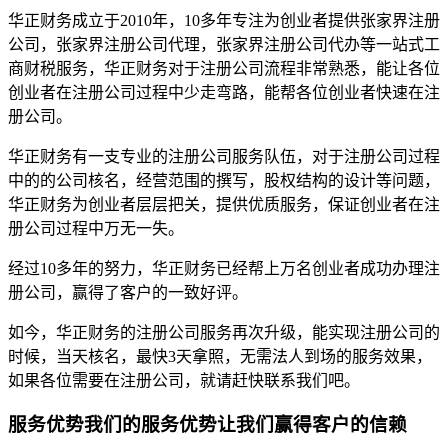
华正财务成立于2010年，10多年专注为创业者提供张家界注册
公司，张家界注册公司代理，张家界注册公司代办等一站式工
商财税服务，华正财务对于注册公司流程非常熟悉，能让各位
创业者在注册公司过程中少走弯路，能帮各位创业者快速在注
册公司。
华正财务有一支专业的注册公司服务队伍，对于注册公司过程
中的的公司核名，经营范围的撰写，股权结构的设计等问题，
华正财务为创业者层层把关，提供优质服务，保证创业者在注
册公司过程中万无一失。
经过10多年的努力，华正财务已经帮上万名创业者成功办理注
册公司，赢得了客户的一致好评。
如今，华正财务的注册公司服务再次升级，能实现注册公司的
时候，当天核名，最快3天拿照，无需法人到场的服务效果，
如果各位需要在注册公司，就请赶快联系我们吧。
服务优势
我们的服务优势让我们赢得客户的信赖