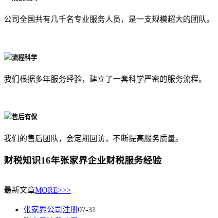
公司全国共有几千名专业服务人员，是一支规模超大的团队。
流程科学
我们根据多年服务经验，建立了一套科学严密的服务流程。
售后有保
我们的售后团队，会定期回访，不断提高服务质量。
财税知识
16年张家界企业财税服务经验
最新文章
MORE>>>
张家界公司注册
07-31