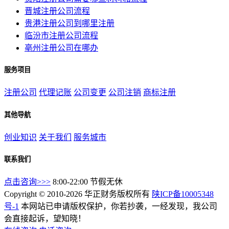
晋城注册公司流程
贵港注册公司到哪里注册
临汾市注册公司流程
亳州注册公司在哪办
服务项目
注册公司
代理记账
公司变更
公司注销
商标注册
其他导航
创业知识
关于我们
服务城市
联系我们
点击咨询>>>
8:00-22:00 节假无休
Copyright © 2010-2026 华正财务版权所有
陕ICP备10005348
号-1
本网站已申请版权保护，你若抄袭，一经发现，我公司
会直接起诉，望知晓！