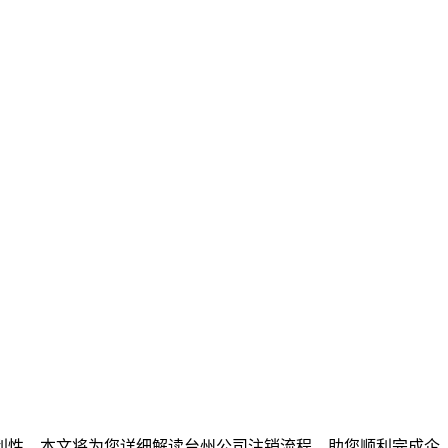
利性。本文将为您详细解读台州公司注销流程，助您顺利完成企