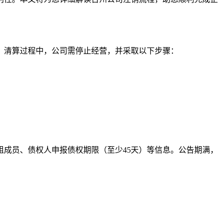
。清算过程中，公司需停止经营，并采取以下步骤：
成员、债权人申报债权期限（至少45天）等信息。公告期满，