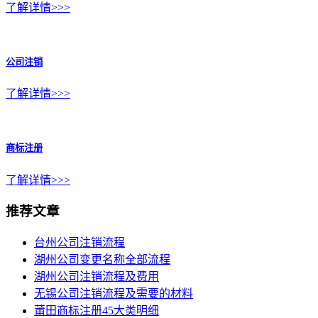
了解详情>>>
公司注销
了解详情>>>
商标注册
了解详情>>>
推荐文章
台州公司注销流程
湖州公司变更名称全部流程
湖州公司注销流程及费用
无锡公司注销流程及需要的材料
莆田商标注册45大类明细