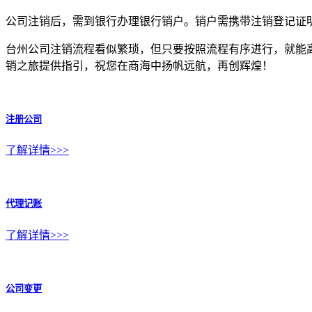
公司注销后，需到银行办理银行销户。销户需携带注销登记证
台州公司注销流程看似繁琐，但只要按照流程有序进行，就能
销之旅提供指引，祝您在商海中扬帆远航，再创辉煌！
注册公司
了解详情>>>
代理记账
了解详情>>>
公司变更