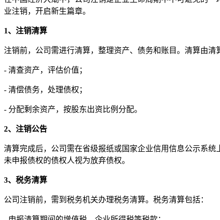
业注销，开启新生篇章。
1、注销清算
注销前，公司需进行清算，整理资产、债务和账目。清算由清
- 清查资产，评估价值；
- 清偿债务，处理债权；
- 分配剩余资产，按股东出资比例分配。
2、注销公告
清算完成后，公司需在省级报纸或国家企业信用信息公示系统
未申报债权的债权人视为放弃债权。
3、税务清算
公司注销前，需到税务机关办理税务清算。税务清算包括：
- 申报清算期间的增值税、企业所得税等税款；