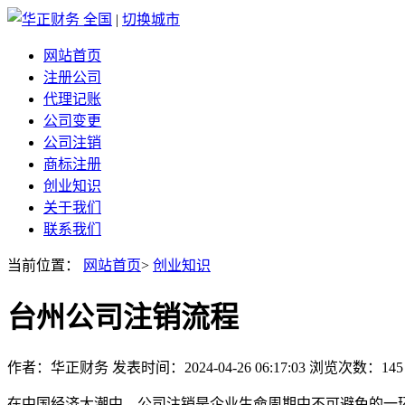
全国
|
切换城市
网站首页
注册公司
代理记账
公司变更
公司注销
商标注册
创业知识
关于我们
联系我们
当前位置：
网站首页
>
创业知识
台州公司注销流程
作者：华正财务 发表时间：2024-04-26 06:17:03 浏览次数：145
在中国经济大潮中，公司注销是企业生命周期中不可避免的一