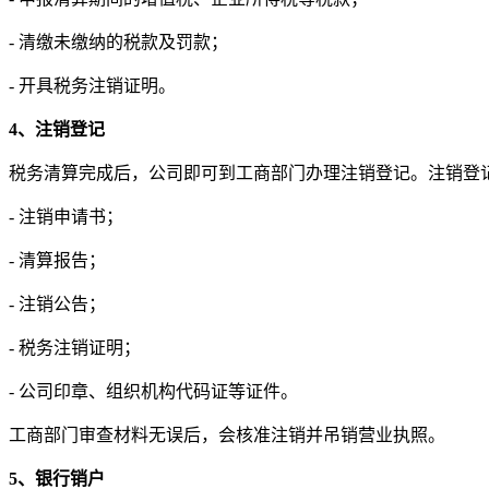
- 清缴未缴纳的税款及罚款；
- 开具税务注销证明。
4、注销登记
税务清算完成后，公司即可到工商部门办理注销登记。注销登
- 注销申请书；
- 清算报告；
- 注销公告；
- 税务注销证明；
- 公司印章、组织机构代码证等证件。
工商部门审查材料无误后，会核准注销并吊销营业执照。
5、银行销户