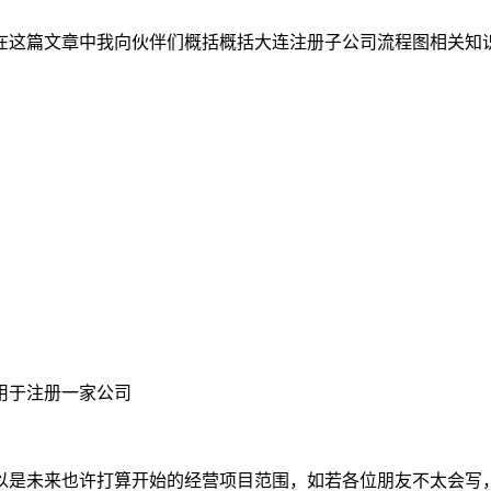
在这篇文章中我向伙伴们概括概括大连注册子公司流程图相关知
用于注册一家公司
以是未来也许打算开始的经营项目范围，如若各位朋友不太会写