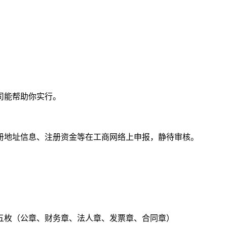
司能帮助你实行。
册地址信息、注册资金等在工商网络上申报，静待审核。
五枚（公章、财务章、法人章、发票章、合同章）