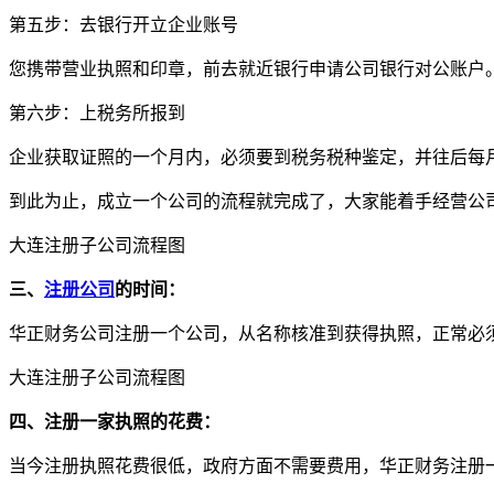
第五步：去银行开立企业账号
您携带营业执照和印章，前去就近银行申请公司银行对公账户
第六步：上税务所报到
企业获取证照的一个月内，必须要到税务税种鉴定，并往后每
到此为止，成立一个公司的流程就完成了，大家能着手经营公
大连注册子公司流程图
三、
注册公司
的时间：
华正财务公司注册一个公司，从名称核准到获得执照，正常必须
大连注册子公司流程图
四、注册一家执照的花费：
当今注册执照花费很低，政府方面不需要费用，华正财务注册