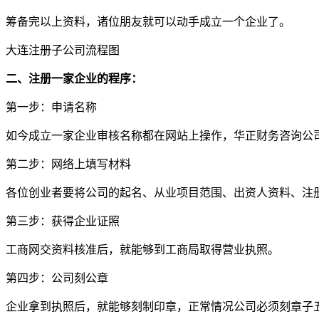
筹备完以上资料，诸位朋友就可以动手成立一个企业了。
大连注册子公司流程图
二、注册一家企业的程序：
第一步：申请名称
如今成立一家企业审核名称都在网站上操作，华正财务咨询公
第二步：网络上填写材料
各位创业者要将公司的起名、从业项目范围、出资人资料、注
第三步：获得企业证照
工商网交资料核准后，就能够到工商局取得营业执照。
第四步：公司刻公章
企业拿到执照后，就能够刻制印章，正常情况公司必须刻章子