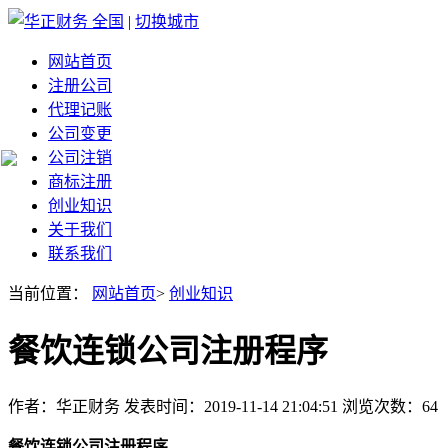
全国
|
切换城市
网站首页
注册公司
代理记账
公司变更
公司注销
商标注册
创业知识
关于我们
联系我们
当前位置：
网站首页
>
创业知识
餐饮连锁公司注册程序
作者：华正财务 发表时间：2019-11-14 21:04:51 浏览次数：64
餐饮连锁公司注册程序