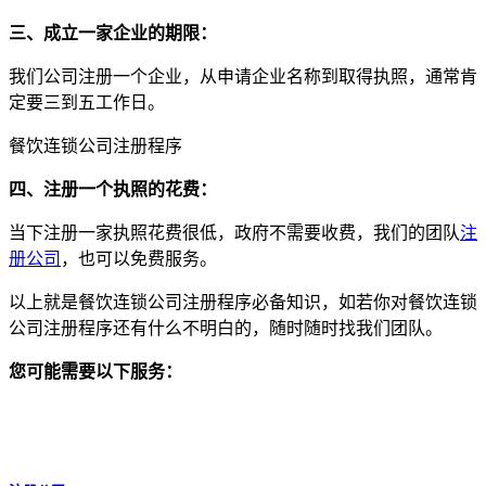
三、成立一家企业的期限：
我们公司注册一个企业，从申请企业名称到取得执照，通常肯
定要三到五工作日。
餐饮连锁公司注册程序
四、注册一个执照的花费：
当下注册一家执照花费很低，政府不需要收费，我们的团队
注
册公司
，也可以免费服务。
以上就是餐饮连锁公司注册程序必备知识，如若你对餐饮连锁
公司注册程序还有什么不明白的，随时随时找我们团队。
您可能需要以下服务：