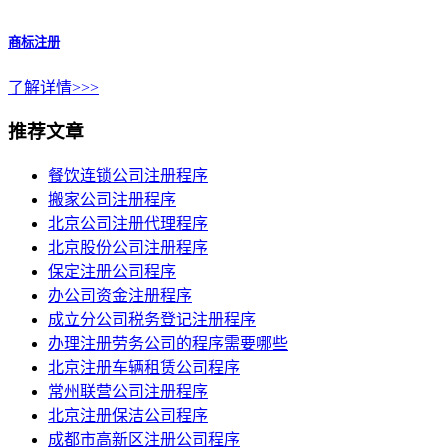
商标注册
了解详情>>>
推荐文章
餐饮连锁公司注册程序
搬家公司注册程序
北京公司注册代理程序
北京股份公司注册程序
保定注册公司程序
办公司资金注册程序
成立分公司税务登记注册程序
办理注册劳务公司的程序需要哪些
北京注册车辆租赁公司程序
常州联营公司注册程序
北京注册保洁公司程序
成都市高新区注册公司程序