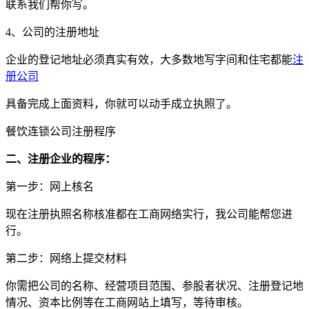
联系我们帮你写。
4、公司的注册地址
企业的登记地址必须真实有效，大多数地写字间和住宅都能
注
册公司
具备完成上面资料，你就可以动手成立执照了。
餐饮连锁公司注册程序
二、注册企业的程序：
第一步：网上核名
现在注册执照名称核准都在工商网络实行，我公司能帮您进
行。
第二步：网络上提交材料
你需把公司的名称、经营项目范围、参股者状况、注册登记地
情况、资本比例等在工商网站上填写，等待审核。