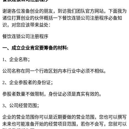
谢谢各位准备创业的朋友，到访我们团队官方网站，下面我为
诸位打算创业的伙伴概括一下餐饮连锁公司注册程序必备知
识，对您应该带来益处：
餐饮连锁公司注册程序
一、成立企业肯定要筹备的材料:
1、企业名称；
公司名称在同一个行政区划内本行业中必须不相似。
2、企业参股者的身份证；
参股者数量不做限制，身份证必须是真实有效的。
3、公司经营范围；
企业的营业范围你可以是近期要做的营业范围，您也可以撰写
未来也可能准备开始的经营项目范围，若你不会写，您就可以