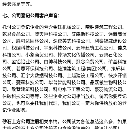
经验充足等等。
七、公司登记公司客户声音：
托付公司登记企业的包含金珏机械公司、啼胜建筑工程公司、
乾君食品公司、威天巨科技公司、艾森斯科技公司、远赫商贸
公司、胜可达园林公司、深夜美式科技公司、利泰福威建设公
司、权阔科技公司、宇果科技公司、昶年建筑工程公司、佳岚
科技公司、小象商贸公司、捧场文化传播公司、云鹏石化公
司、玺铝铝业公司、白帅科技公司、冠念商贸公司、矿基科技
公司、若思环保科技公司、雄渝建筑工程(集团)公司、策轩科
技公司、汇宇大数据科技公司、上越建设工程公司、快步开锁
公司、夔霆科技公司、华普智能科技公司、品嘉傲生物科技公
司、致墅建筑科技公司、科电水下工程公司、豪羽物流公司、
伯碳科技公司等等，这些企业对公司相当放心。倘若你要登记
公司，也可以委托我们代理，我们公司一定为你供给放心的登
记企业服务。
砂石土方公司注册
相关事情，公司就为各位总结这么多，如果
大家对砂石土方公司注册还包含啥没清楚的，敬请让公司！