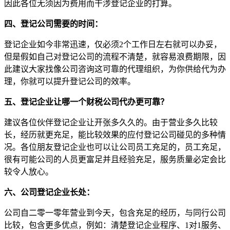
因此各位无须因为费用而干涉登记企业的打算。
四、登记公司需要的时间：
登记企业如今非常迅速，仅必须2个工作日左右就可以办妥，
但是假如自己对登记公司的流程不清楚，就容易浪费期限，因
此建议大家找像公司咨询这可靠的代理组织，为你供给代为办
理，你就可以提升登记公司的效率。
五、登记企业让哪一个财税公司代办更可靠？
建议各位伙伴登记企业让开张多久久的。由于营业多久比较
长，经历就更充足，能比较效果的应付登记公司碰见的多种情
况。各位朋友登记企业也可以让公司员工充足的，员工充足，
很有可能公司的人员更富足并且经验充足，服务质量必定会比
较令人放心。
六、公司登记企业长处：
公司自二零一零年营业到今天，包含充足的经历，与同行公司
比较，包含更多优点，例如：清楚登记企业程序、1对1服务、