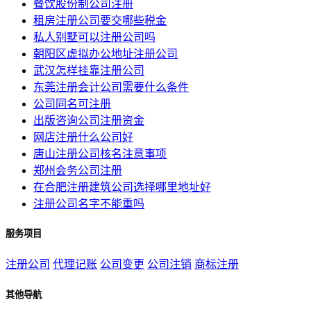
餐饮股份制公司注册
租房注册公司要交哪些税金
私人别墅可以注册公司吗
朝阳区虚拟办公地址注册公司
武汉怎样挂靠注册公司
东莞注册会计公司需要什么条件
公司同名可注册
出版咨询公司注册资金
网店注册什么公司好
唐山注册公司核名注意事项
郑州会务公司注册
在合肥注册建筑公司选择哪里地址好
注册公司名字不能重吗
服务项目
注册公司
代理记账
公司变更
公司注销
商标注册
其他导航