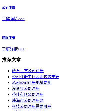
公司注销
了解详情>>>
商标注册
了解详情>>>
推荐文章
砂石土方公司注册
公司注册中什么职位较重要
苏州公司注册地址费用
没资金公司注册
茶叶有限公司注册
珠海市公司注册网
科技公司注册需要哪些