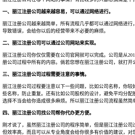
一、丽江注册公司越来越容易，可以通过网络进行。
丽江注册公司越来越简单，所有流程几乎都可以通过网络进行
导致错误，会给你以后的经营带来不必要的麻烦。
二、丽江注册公司可以通过公司网站来实现。
丽江注册公司你仅仅需要在公司官网就可以完成。公司是从20
册公司过程中所有的内容。倘若您想在丽江注册公司，就打开
三、丽江注册公司过程需要注意的事情。
丽江注册公司过程要注意以下一些问题，比如公司名称，你较
些名称，防止重复。还有比如公司股权的设计，避免平均分配
选择不当会给你造成很多麻烦。所以丽江注册公司流程虽然简
四、丽江注册公司找公司帮你代办更方便。
刚才说了，虽然丽江注册公司的程序简单，但是丽江注册公司
但效率高，而且可以从专业角度会给你很多有价值的建议，对