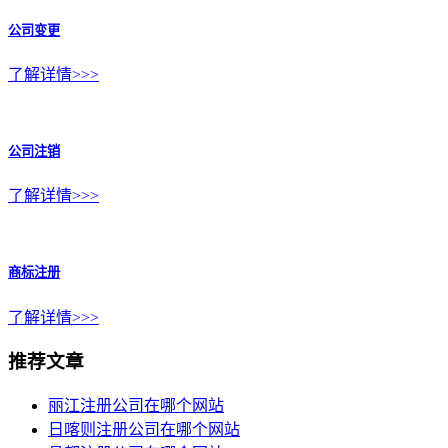
公司变更
了解详情>>>
公司注销
了解详情>>>
商标注册
了解详情>>>
推荐文章
丽江注册公司在哪个网站
日喀则注册公司在哪个网站