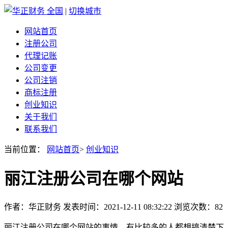
全国
|
切换城市
网站首页
注册公司
代理记账
公司变更
公司注销
商标注册
创业知识
关于我们
联系我们
当前位置：
网站首页
>
创业知识
丽江注册公司在哪个网站
作者：华正财务 发表时间：2021-12-11 08:32:22 浏览次数：82
丽江注册公司在哪个网站的事情，有比较多的人都想搞清楚下