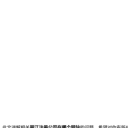
，此文讲解相关
丽江注册公司在哪个网站
的问题，希望对你有所