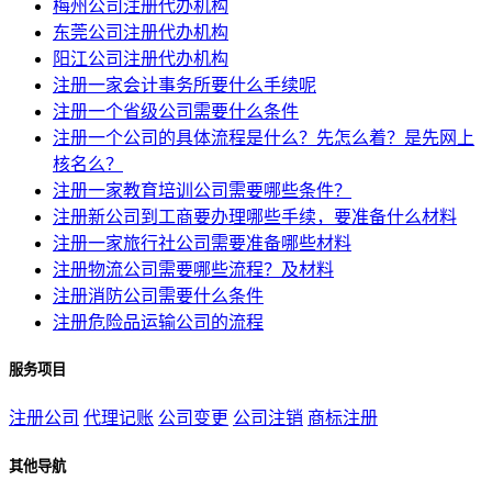
梅州公司注册代办机构
东莞公司注册代办机构
阳江公司注册代办机构
注册一家会计事务所要什么手续呢
注册一个省级公司需要什么条件
注册一个公司的具体流程是什么？先怎么着？是先网上
核名么？
注册一家教育培训公司需要哪些条件？
注册新公司到工商要办理哪些手续，要准备什么材料
注册一家旅行社公司需要准备哪些材料
注册物流公司需要哪些流程？及材料
注册消防公司需要什么条件
注册危险品运输公司的流程
服务项目
注册公司
代理记账
公司变更
公司注销
商标注册
其他导航