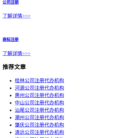
公司注销
了解详情>>>
商标注册
了解详情>>>
推荐文章
桂林公司注册代办机构
河源公司注册代办机构
惠州公司注册代办机构
中山公司注册代办机构
汕尾公司注册代办机构
潮州公司注册代办机构
肇庆公司注册代办机构
清远公司注册代办机构