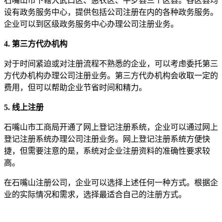
石嘴山市下辖大武口区、惠农区、平罗县三个区县。各区县均
设有政务服务中心，提供包括公司注册在内的各种政务服务。
企业可以到区级政务服务中心办理公司注册业务。
4. 第三方代办机构
对于时间紧迫或对注册流程不熟悉的企业，可以考虑委托第三
方代办机构办理公司注册业务。第三方代办机构会收取一定的
费用，但可以帮助企业节省时间和精力。
5. 线上注册
石嘴山市工商局开通了网上登记注册系统，企业可以通过网上
登记注册系统办理公司注册业务。网上登记注册系统方便快
捷，但需要注意的是，系统对企业注册资料的准确性要求较
高。
在石嘴山注册公司，企业可以选择上述任何一种方式。根据企
业的实际情况和需求，选择最适合自己的注册方式。