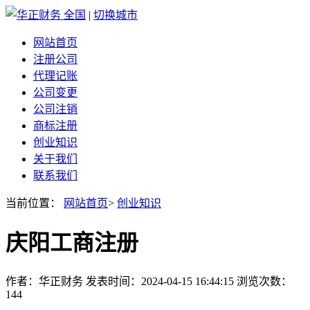
全国
|
切换城市
网站首页
注册公司
代理记账
公司变更
公司注销
商标注册
创业知识
关于我们
联系我们
当前位置：
网站首页
>
创业知识
庆阳工商注册
作者：华正财务 发表时间：2024-04-15 16:44:15 浏览次数：
144