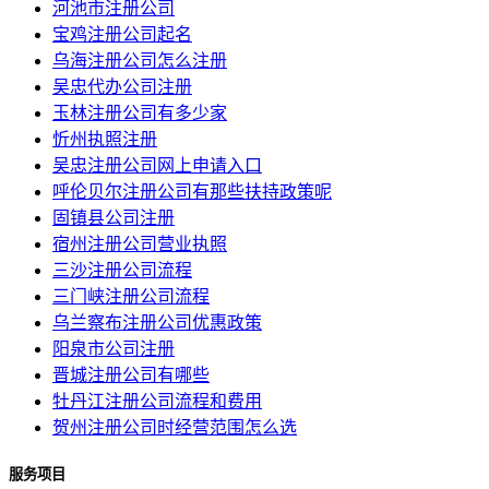
河池市注册公司
宝鸡注册公司起名
乌海注册公司怎么注册
吴忠代办公司注册
玉林注册公司有多少家
忻州执照注册
吴忠注册公司网上申请入口
呼伦贝尔注册公司有那些扶持政策呢
固镇县公司注册
宿州注册公司营业执照
三沙注册公司流程
三门峡注册公司流程
乌兰察布注册公司优惠政策
阳泉市公司注册
晋城注册公司有哪些
牡丹江注册公司流程和费用
贺州注册公司时经营范围怎么选
服务项目