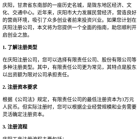
庆阳，甘肃省东南部的一座历史名城，是陇东地区经济、文
化、交通中心。近年来，庆阳市大力发展民营经济，营造良好
的营商环境，吸引了众多创业者前来投资兴业。如果您计划在
庆阳注册公司，本文将为您提供一个全面的指南，助您顺利开
启创业之旅。
1. 了解注册类型
在庆阳注册公司，您可以选择有限责任公司、股份有限公司等
多种注册类型。其中，有限责任公司更为常见，其特点是股东
以出资额为限对公司承担责任。
2. 注册资本要求
根据《公司法》规定，有限责任公司的最低注册资本为3万元
人民币。但实际注册时，您可以根据企业经营规模和业务需要
灵活确定注册资本。
3. 注册流程