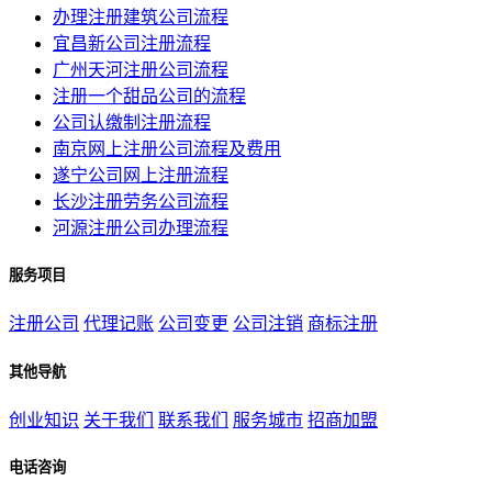
办理注册建筑公司流程
宜昌新公司注册流程
广州天河注册公司流程
注册一个甜品公司的流程
公司认缴制注册流程
南京网上注册公司流程及费用
遂宁公司网上注册流程
长沙注册劳务公司流程
河源注册公司办理流程
服务项目
注册公司
代理记账
公司变更
公司注销
商标注册
其他导航
创业知识
关于我们
联系我们
服务城市
招商加盟
电话咨询