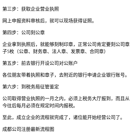
第三步：获取企业营业执照
网上申报资料审核后，就可以现场获得证照。
第四步：公司刻公章
企业拿到执照后，就能够刻制印章，正常公司肯定要刻公司章
子5枚（公章、财务章、法人章、发票章、合同章）
第五步：前去银行开设公司对公账户
各位朋友带着执照和章子，去附近的银行申请企业银行账号。
第六步：到税务局征管鉴定
公司取得营业执照的一月之内，必须上税务大厅报到，而且从
今往后每月必须在规定时间内报税。
至此，成立企业的流程就完成了，诸位能开始经营公司了。
成都公司注册最新流程图