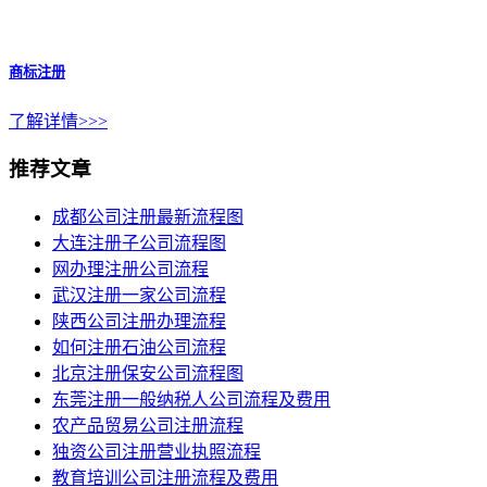
商标注册
了解详情>>>
推荐文章
成都公司注册最新流程图
大连注册子公司流程图
网办理注册公司流程
武汉注册一家公司流程
陕西公司注册办理流程
如何注册石油公司流程
北京注册保安公司流程图
东莞注册一般纳税人公司流程及费用
农产品贸易公司注册流程
独资公司注册营业执照流程
教育培训公司注册流程及费用