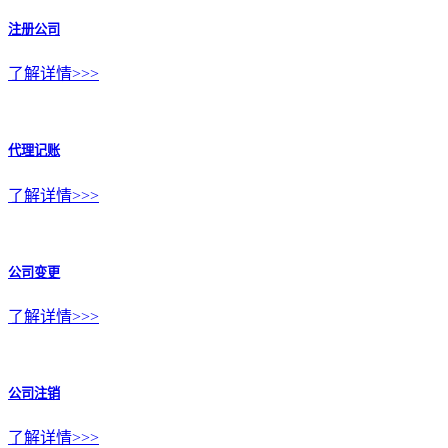
注册公司
了解详情>>>
代理记账
了解详情>>>
公司变更
了解详情>>>
公司注销
了解详情>>>