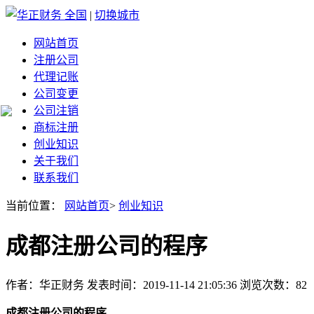
全国
|
切换城市
网站首页
注册公司
代理记账
公司变更
公司注销
商标注册
创业知识
关于我们
联系我们
当前位置：
网站首页
>
创业知识
成都注册公司的程序
作者：华正财务 发表时间：2019-11-14 21:05:36 浏览次数：82
成都注册公司的程序