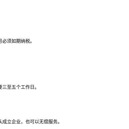
月必须如期纳税。
要三至五个工作日。
队成立企业，也可以无偿服务。