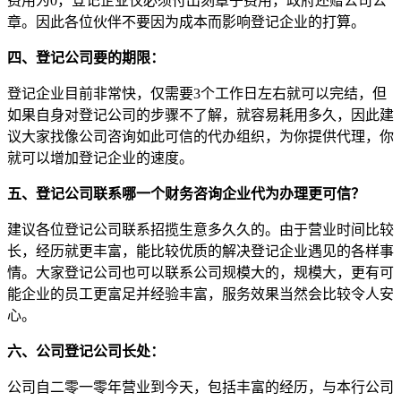
费用为0，登记企业仅必须付出刻章子费用，政府还赠公司公
章。因此各位伙伴不要因为成本而影响登记企业的打算。
四、登记公司要的期限：
登记企业目前非常快，仅需要3个工作日左右就可以完结，但
如果自身对登记公司的步骤不了解，就容易耗用多久，因此建
议大家找像公司咨询如此可信的代办组织，为你提供代理，你
就可以增加登记企业的速度。
五、登记公司联系哪一个财务咨询企业代为办理更可信？
建议各位登记公司联系招揽生意多久久的。由于营业时间比较
长，经历就更丰富，能比较优质的解决登记企业遇见的各样事
情。大家登记公司也可以联系公司规模大的，规模大，更有可
能企业的员工更富足并经验丰富，服务效果当然会比较令人安
心。
六、公司登记公司长处：
公司自二零一零年营业到今天，包括丰富的经历，与本行公司