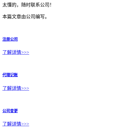
太懂的，随时联系公司！
本篇文章由公司编写。
注册公司
了解详情>>>
代理记账
了解详情>>>
公司变更
了解详情>>>