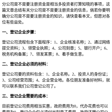
分公司是不是要注册资金是相当多投资者打算知晓的事项，这
篇文章总结有关分公司是不是要注册资金的信息，倘若你要明
确分公司是不是要注册资金的知识，请快查看本文，但愿对各
位有些益处。
一、登记企业步骤：
登记公司流程包含下面程序：1、企业核准名称；2、通过网络
提交资料；3、领营业执照；4、公司刻章；5、银行开户；6、
税务机构备案；7、领发某票；8、着手做生意。
二、登记企业必须的材料：
登记公司要的资料包含：1、企业名称。2、投资人的身份证；
3、公司经营范围；4、企业营业地。各位朋友准备好材料，就
可以联系我们公司登记公司了。
三、登记企业需要的成本：
目前登记公司费用相当实惠，政府费用为0，代办花费也可以