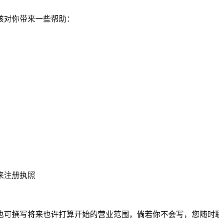
该对你带来一些帮助：
来注册执照
也可撰写将来也许打算开始的营业范围，倘若你不会写，您随时