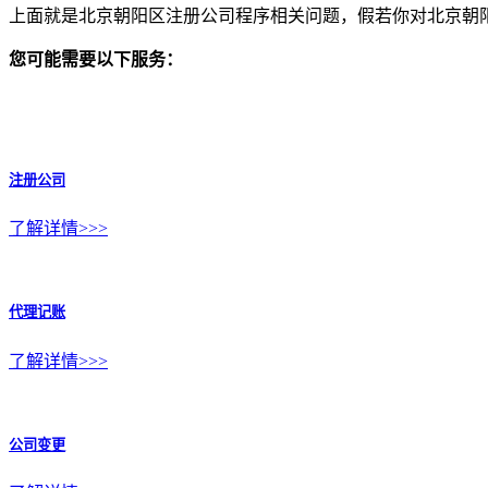
上面就是北京朝阳区注册公司程序相关问题，假若你对北京朝
您可能需要以下服务：
注册公司
了解详情>>>
代理记账
了解详情>>>
公司变更