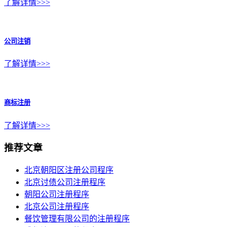
了解详情>>>
公司注销
了解详情>>>
商标注册
了解详情>>>
推荐文章
北京朝阳区注册公司程序
北京讨债公司注册程序
朝阳公司注册程序
北京公司注册程序
餐饮管理有限公司的注册程序