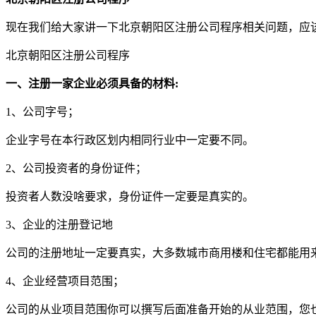
现在我们给大家讲一下北京朝阳区注册公司程序相关问题，应
北京朝阳区注册公司程序
一、注册一家企业必须具备的材料:
1、公司字号；
企业字号在本行政区划内相同行业中一定要不同。
2、公司投资者的身份证件；
投资者人数没啥要求，身份证件一定要是真实的。
3、企业的注册登记地
公司的注册地址一定要真实，大多数城市商用楼和住宅都能用
4、企业经营项目范围；
公司的从业项目范围你可以撰写后面准备开始的从业范围，您