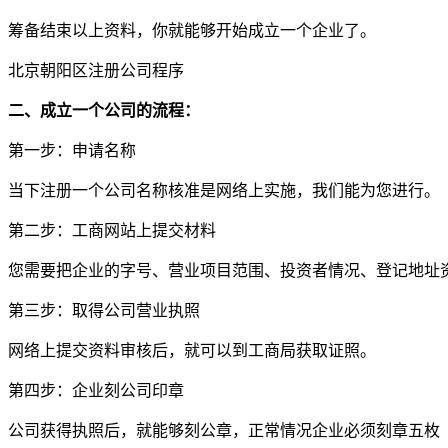
筹备结束以上资料，你就能够开始成立一个企业了。
北京朝阳区注册公司程序
二、成立一个公司的流程：
第一步：申请名称
当下注册一个公司名称核准是网络上实施，我们能为您进行。
第二步：工商网站上提交材料
您需要把企业的字号、营业项目范围、投资者情况、登记地址
第三步：取得公司营业执照
网络上提交资料审核后，就可以到工商局获取证照。
第四步：企业刻公司印章
公司获得执照后，就能够刻公章，正常情况企业必须刻章五枚